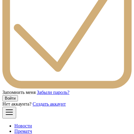
Запомнить меня
Забыли пароль?
Войти
Нет аккаунта?
Создать аккаунт
Новости
Прематч