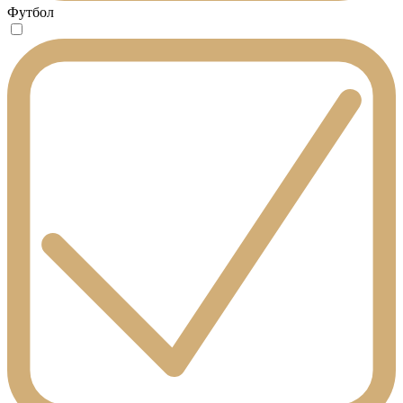
Футбол