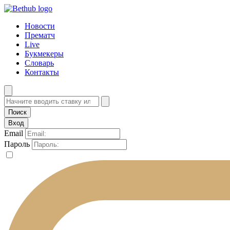
Новости
Прематч
Live
Букмекеры
Словарь
Контакты
Вход
Email
Пароль