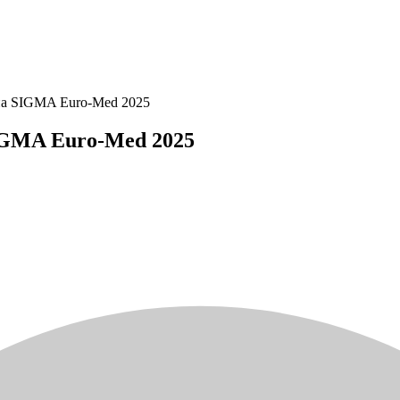
на SIGMA Euro-Med 2025
IGMA Euro-Med 2025