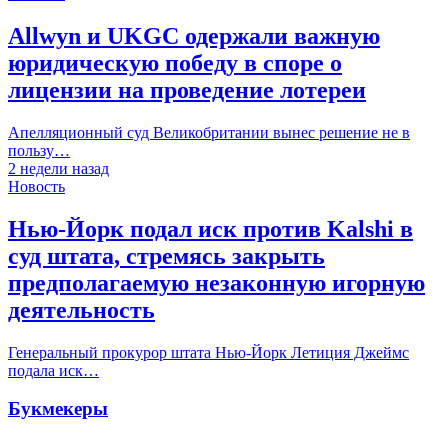
Allwyn и UKGC одержали важную
юридическую победу в споре о
лицензии на проведение лотереи
Апелляционный суд Великобритании вынес решение не в
пользу…
2 недели назад
Новость
Нью-Йорк подал иск против Kalshi в
суд штата, стремясь закрыть
предполагаемую незаконную игорную
деятельность
Генеральный прокурор штата Нью-Йорк Летиция Джеймс
подала иск…
Букмекеры