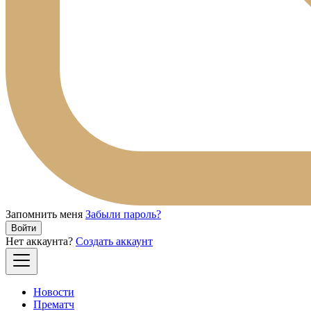
Запомнить меня
Забыли пароль?
Войти
Нет аккаунта?
Создать аккаунт
Новости
Прематч