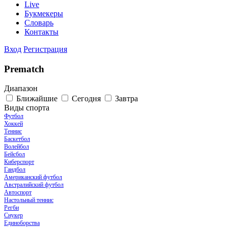
Live
Букмекеры
Словарь
Контакты
Вход
Регистрация
Prematch
Диапазон
Ближайшие
Сегодня
Завтра
Виды спорта
Футбол
Хоккей
Теннис
Баскетбол
Волейбол
Бейсбол
Киберспорт
Гандбол
Американский футбол
Австралийский футбол
Автоспорт
Настольный теннис
Регби
Снукер
Единоборства