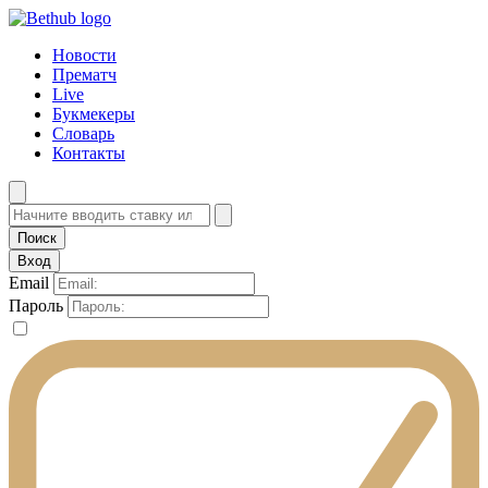
Новости
Прематч
Live
Букмекеры
Словарь
Контакты
Вход
Email
Пароль