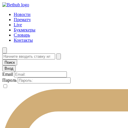
Новости
Прематч
Live
Букмекеры
Словарь
Контакты
Вход
Email
Пароль