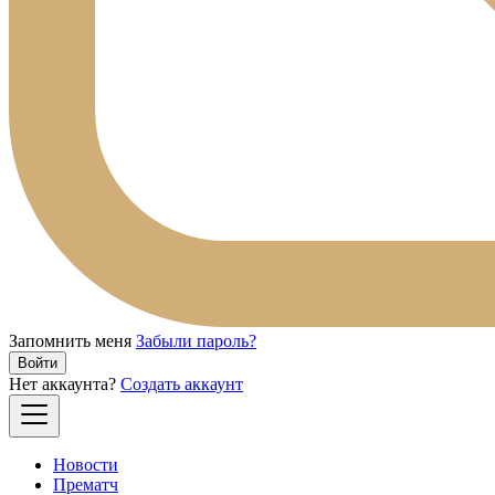
Запомнить меня
Забыли пароль?
Войти
Нет аккаунта?
Создать аккаунт
Новости
Прематч