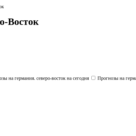
ок
о-Восток
зы на германия. северо-восток на сегодня
Прогнозы на герма