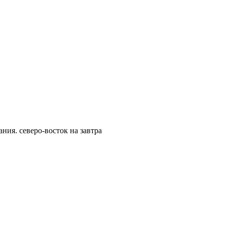
ния. северо-восток на завтра