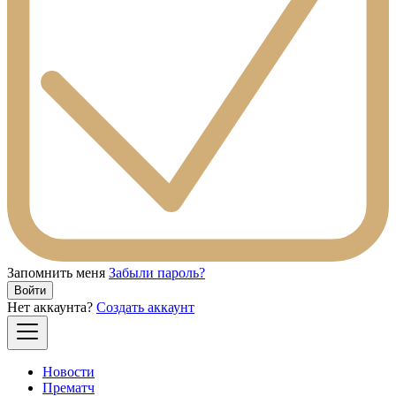
Запомнить меня
Забыли пароль?
Войти
Нет аккаунта?
Создать аккаунт
Новости
Прематч