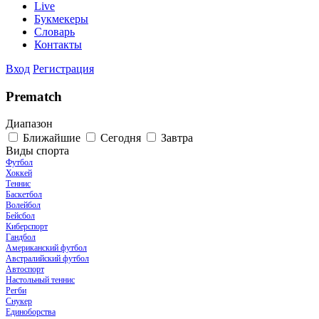
Live
Букмекеры
Словарь
Контакты
Вход
Регистрация
Prematch
Диапазон
Ближайшие
Сегодня
Завтра
Виды спорта
Футбол
Хоккей
Теннис
Баскетбол
Волейбол
Бейсбол
Киберспорт
Гандбол
Американский футбол
Австралийский футбол
Автоспорт
Настольный теннис
Регби
Снукер
Единоборства