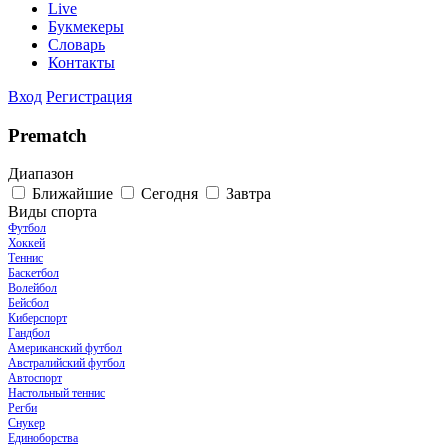
Live
Букмекеры
Словарь
Контакты
Вход
Регистрация
Prematch
Диапазон
Ближайшие
Сегодня
Завтра
Виды спорта
Футбол
Хоккей
Теннис
Баскетбол
Волейбол
Бейсбол
Киберспорт
Гандбол
Американский футбол
Австралийский футбол
Автоспорт
Настольный теннис
Регби
Снукер
Единоборства