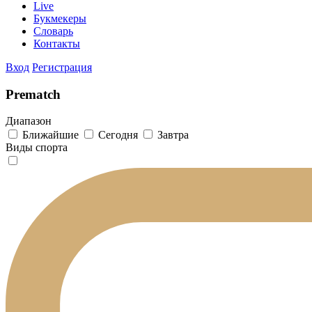
Live
Букмекеры
Словарь
Контакты
Вход
Регистрация
Prematch
Диапазон
Ближайшие
Сегодня
Завтра
Виды спорта