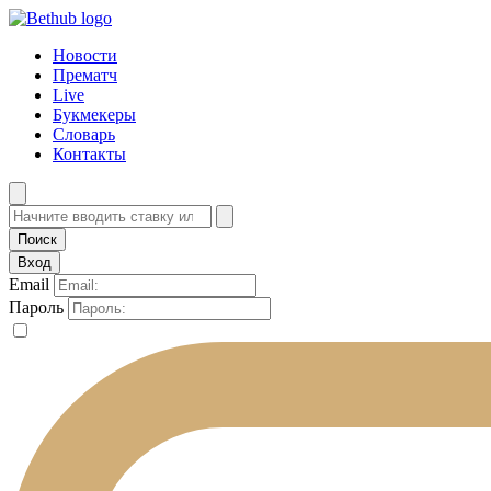
Новости
Прематч
Live
Букмекеры
Словарь
Контакты
Вход
Email
Пароль