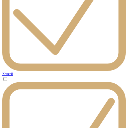
Хоккей