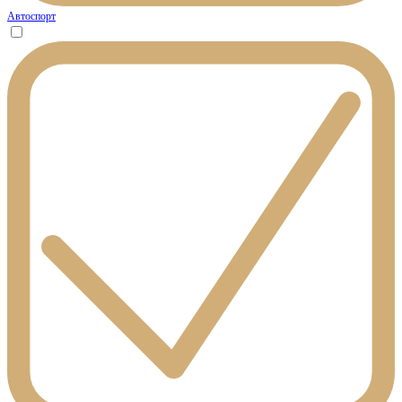
Автоспорт