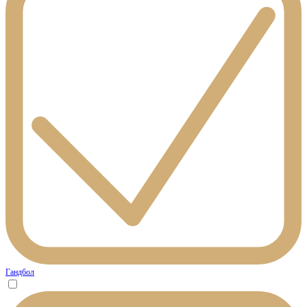
Гандбол