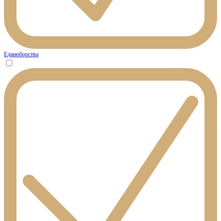
Единоборства