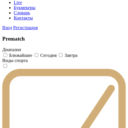
Live
Букмекеры
Словарь
Контакты
Вход
Регистрация
Prematch
Диапазон
Ближайшие
Сегодня
Завтра
Виды спорта