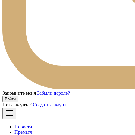
Запомнить меня
Забыли пароль?
Войти
Нет аккаунта?
Создать аккаунт
Новости
Прематч