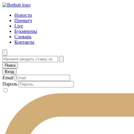
Новости
Прематч
Live
Букмекеры
Словарь
Контакты
Вход
Email
Пароль