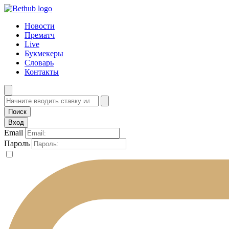
Новости
Прематч
Live
Букмекеры
Словарь
Контакты
Вход
Email
Пароль