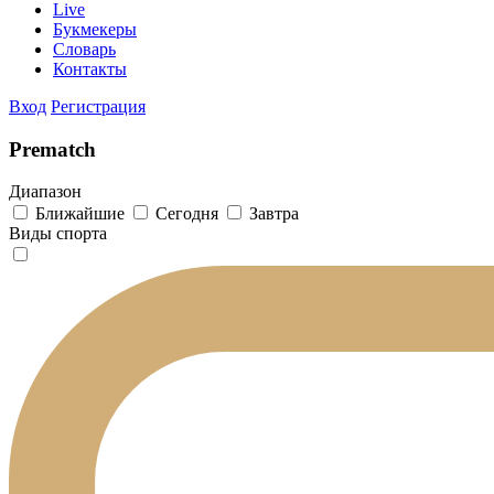
Live
Букмекеры
Словарь
Контакты
Вход
Регистрация
Prematch
Диапазон
Ближайшие
Сегодня
Завтра
Виды спорта