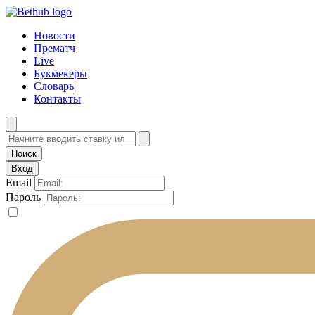
Новости
Прематч
Live
Букмекеры
Словарь
Контакты
Вход
Email
Пароль