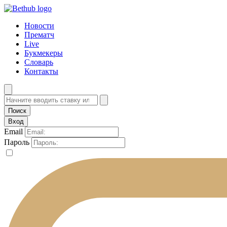
Новости
Прематч
Live
Букмекеры
Словарь
Контакты
Вход
Email
Пароль