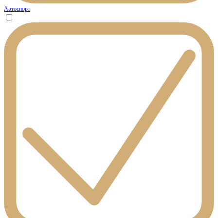
Автоспорт