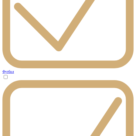
Футбол