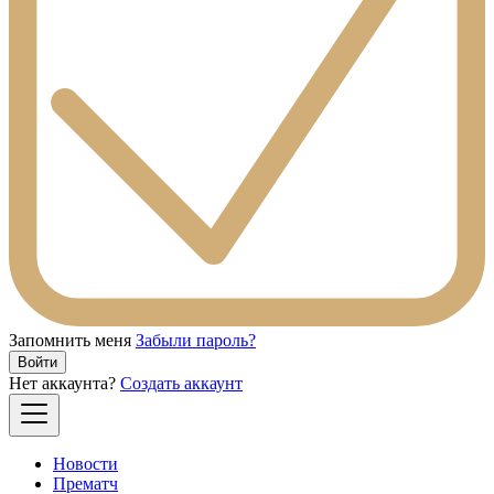
Запомнить меня
Забыли пароль?
Войти
Нет аккаунта?
Создать аккаунт
Новости
Прематч