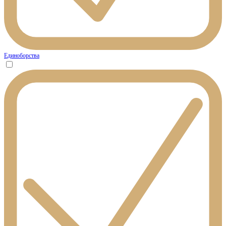
Единоборства