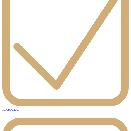
Киберспорт