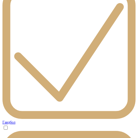
Гандбол