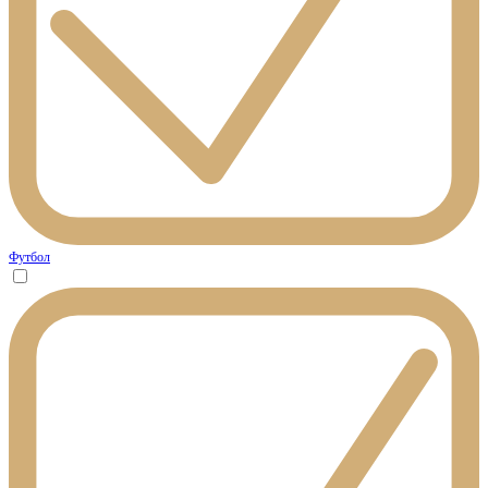
Футбол