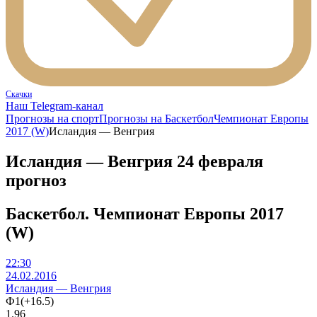
Скачки
Наш Telegram-канал
Прогнозы на спорт
Прогнозы на Баскетбол
Чемпионат Европы
2017 (W)
Исландия — Венгрия
Исландия — Венгрия 24 февраля
прогноз
Баскетбол. Чемпионат Европы 2017
(W)
22:30
24.02.2016
Исландия
—
Венгрия
Ф1(+16.5)
1.96