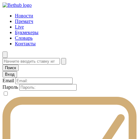
Новости
Прематч
Live
Букмекеры
Словарь
Контакты
Вход
Email
Пароль