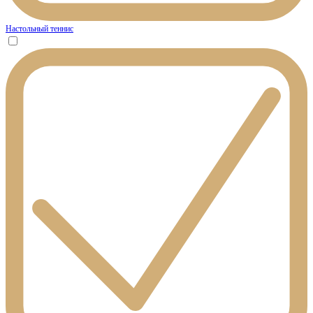
Настольный теннис