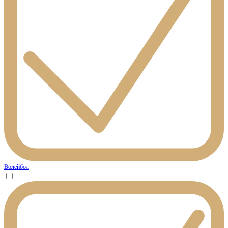
Волейбол