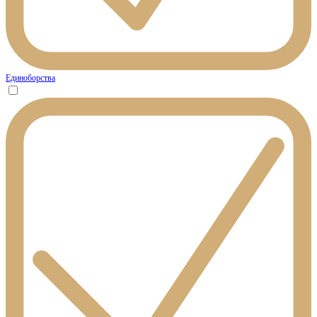
Единоборства