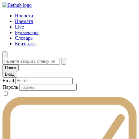
Новости
Прематч
Live
Букмекеры
Словарь
Контакты
Вход
Email
Пароль