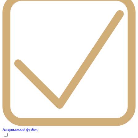
Американский футбол