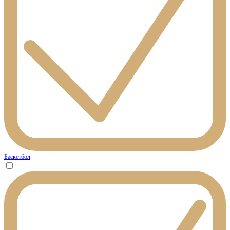
Баскетбол