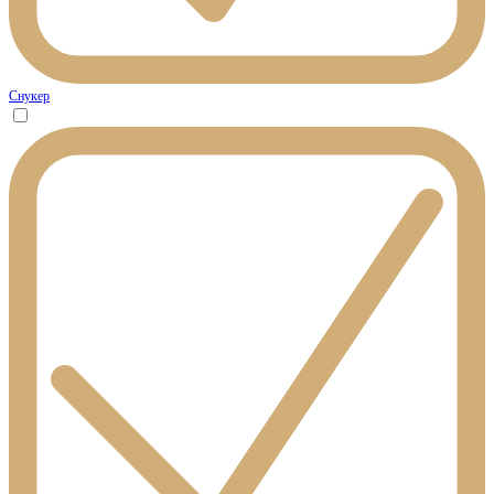
Снукер