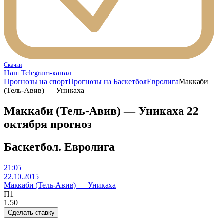
Скачки
Наш Telegram-канал
Прогнозы на спорт
Прогнозы на Баскетбол
Евролига
Маккаби
(Тель-Авив) — Уникаха
Маккаби (Тель-Авив) — Уникаха 22
октября прогноз
Баскетбол. Евролига
21:05
22.10.2015
Маккаби (Тель-Авив)
—
Уникаха
П1
1.50
Сделать ставку