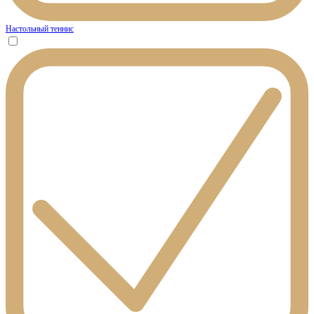
Настольный теннис