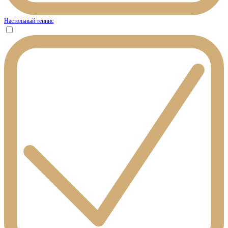
Настольный теннис