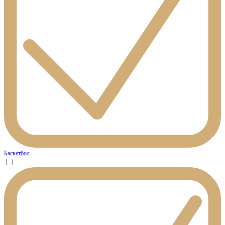
Баскетбол