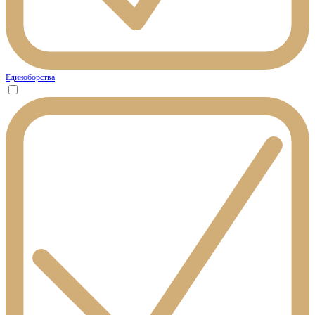
Единоборства