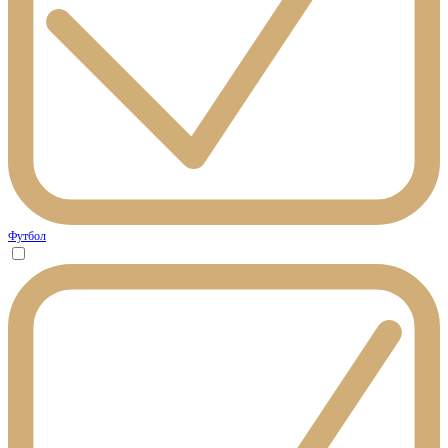
Футбол