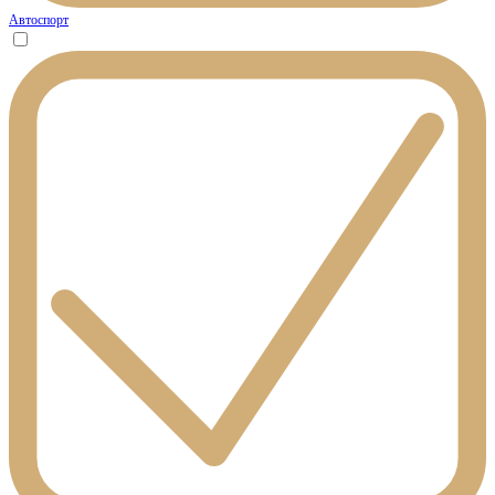
Автоспорт