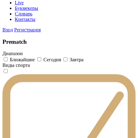
Live
Букмекеры
Словарь
Контакты
Вход
Регистрация
Prematch
Диапазон
Ближайшие
Сегодня
Завтра
Виды спорта