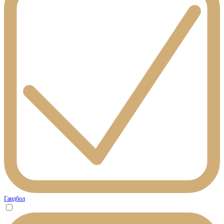
Гандбол