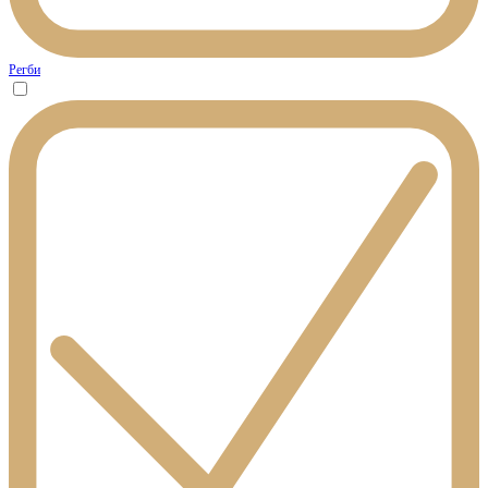
Регби