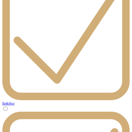
Бейсбол