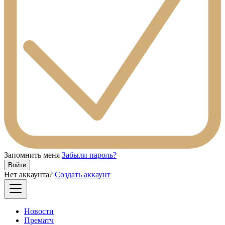
Запомнить меня
Забыли пароль?
Войти
Нет аккаунта?
Создать аккаунт
Новости
Прематч