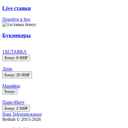
Live ставки
Перейти в live
Букмекеры
1ХСТАВКА
Бонус 8 000₽
Леон
Бонус 20 000₽
Марафон
Бонус
Пари-Матч
Бонус 2 500₽
Наш Telegram-канал
Bethub © 2015-2026