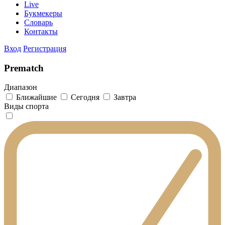
Live
Букмекеры
Словарь
Контакты
Вход
Регистрация
Prematch
Диапазон
Ближайшие
Сегодня
Завтра
Виды спорта