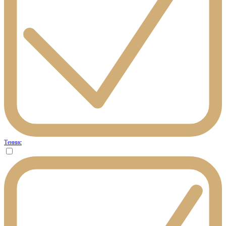
Теннис