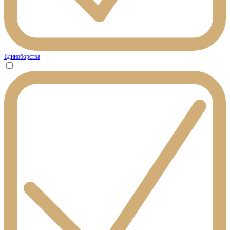
Единоборства