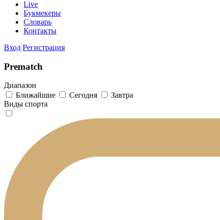
Live
Букмекеры
Словарь
Контакты
Вход
Регистрация
Prematch
Диапазон
Ближайшие
Сегодня
Завтра
Виды спорта