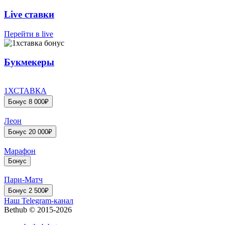
Live ставки
Перейти в live
Букмекеры
1ХСТАВКА
Бонус 8 000₽
Леон
Бонус 20 000₽
Марафон
Бонус
Пари-Матч
Бонус 2 500₽
Наш Telegram-канал
Bethub © 2015-2026