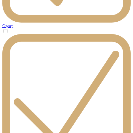
Снукер