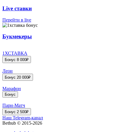
Live ставки
Перейти в live
Букмекеры
1ХСТАВКА
Бонус 8 000₽
Леон
Бонус 20 000₽
Марафон
Бонус
Пари-Матч
Бонус 2 500₽
Наш Telegram-канал
Bethub © 2015-2026