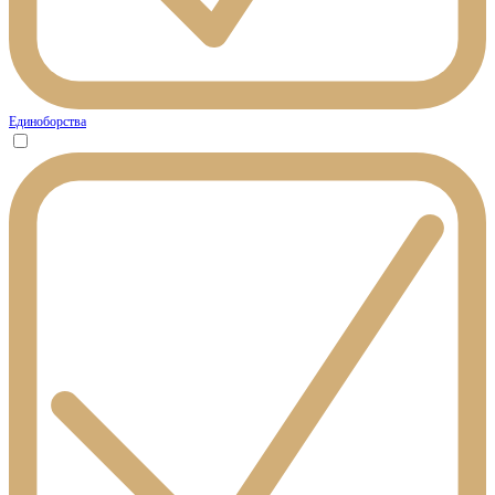
Единоборства