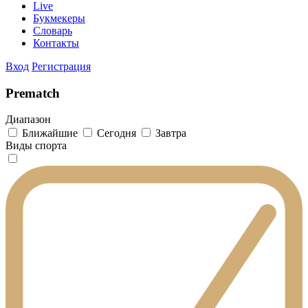
Live
Букмекеры
Словарь
Контакты
Вход
Регистрация
Prematch
Диапазон
Ближайшие
Сегодня
Завтра
Виды спорта