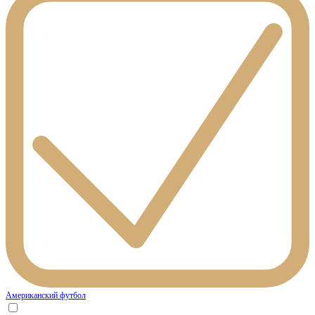
Американский футбол