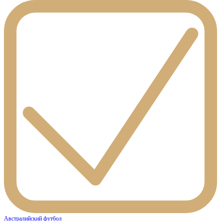
Австралийский футбол