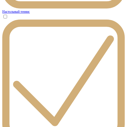
Настольный теннис