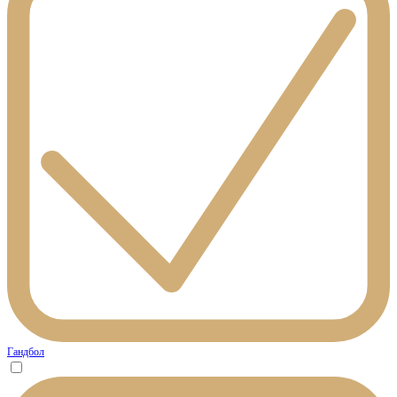
Гандбол