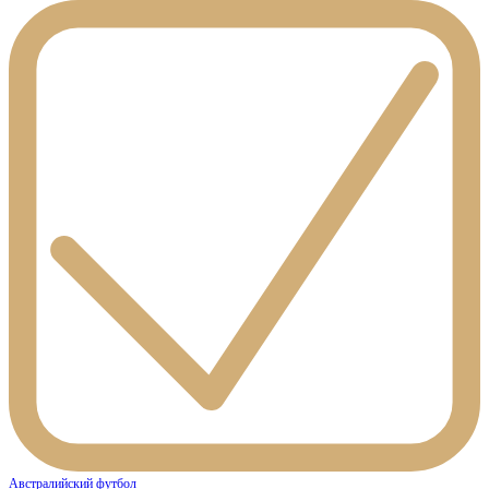
Австралийский футбол