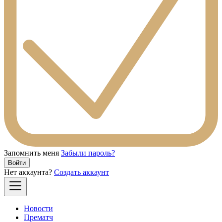
Запомнить меня
Забыли пароль?
Войти
Нет аккаунта?
Создать аккаунт
Новости
Прематч