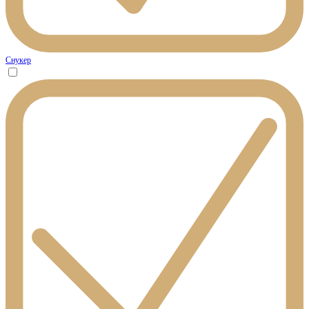
Снукер