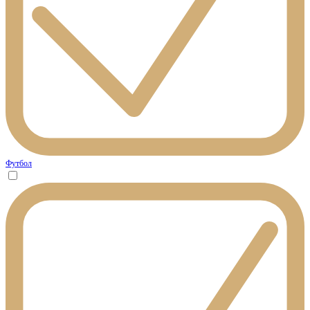
Футбол