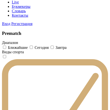
Live
Букмекеры
Словарь
Контакты
Вход
Регистрация
Prematch
Диапазон
Ближайшие
Сегодня
Завтра
Виды спорта