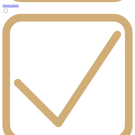
Автоспорт