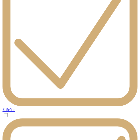
Бейсбол