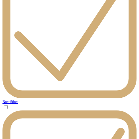
Волейбол