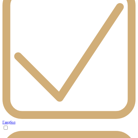
Гандбол