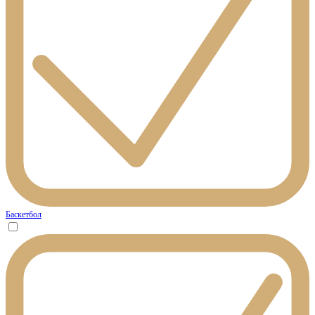
Баскетбол