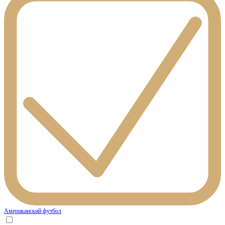
Американский футбол