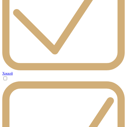
Хоккей