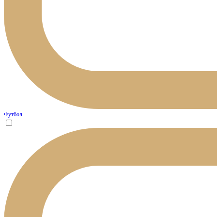
Футбол