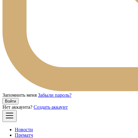
Запомнить меня
Забыли пароль?
Войти
Нет аккаунта?
Создать аккаунт
Новости
Прематч