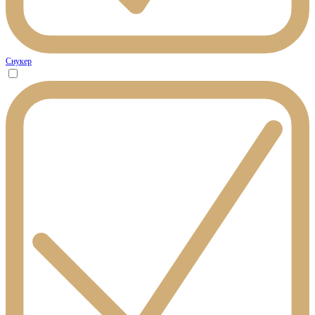
Снукер