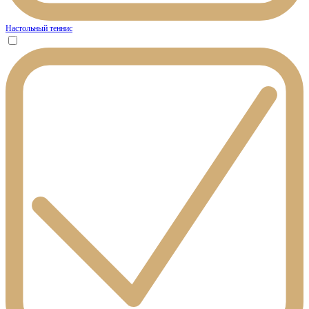
Настольный теннис