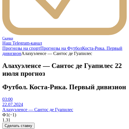
Скачки
Наш Telegram-канал
Прогнозы на спорт
Прогнозы на Футбол
Коста-Рика. Первый
дивизион
Алахуэленсе — Сантос де Гуапилес
Алахуэленсе — Сантос де Гуапилес 22
июля прогноз
Футбол. Коста-Рика. Первый дивизион
03:00
22.07.2024
Алахуэленсе
—
Сантос де Гуапилес
Ф1(−1)
1.31
Сделать ставку