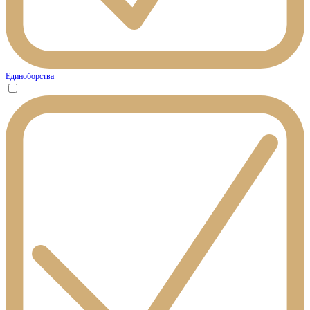
Единоборства