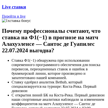
Live ставки
Перейти в live
Почему профессионалы считают, что
ставка на Ф1(−1) в прогнозе на матч
Алахуэленсе — Сантос де Гуапилес
22.07.2024 выгодна?
Ставка Ф1(−1) обнаружена при использовании
современного программного обеспечения для поиска
перевесов, переоцененных ставок и ошибок в
букмекерской линии, которое произведено и
запатентовано нашей компанией.
Ставку одобрил аналитик Bethub, который
специализируется на турнире: Коста-Рика. Первый
дивизион
С открытия линий БК на Коста-Рика. Первый дивизион
наши спортивные аналитики наблюдали за изменением
коэффициентов на матч Алахуэленсе — Сантос де