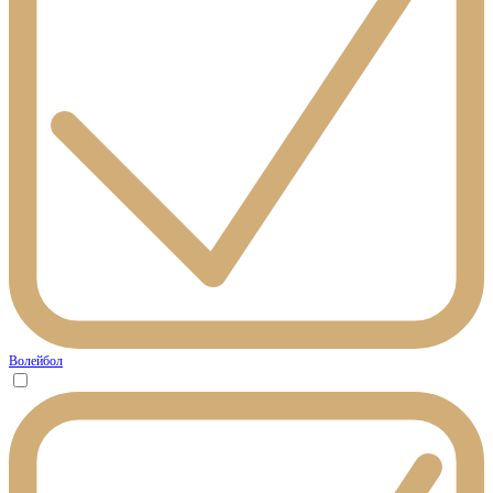
Волейбол