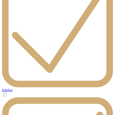
Бейсбол