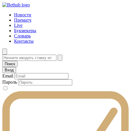
Новости
Прематч
Live
Букмекеры
Словарь
Контакты
Вход
Email
Пароль