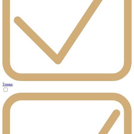
Теннис