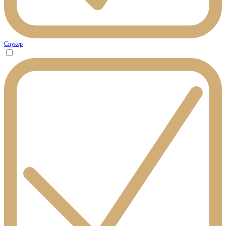
Снукер