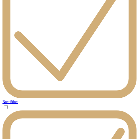
Волейбол