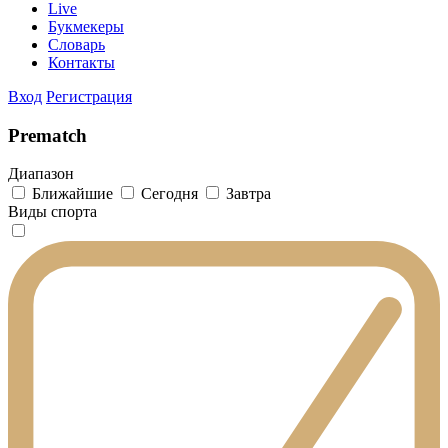
Live
Букмекеры
Словарь
Контакты
Вход
Регистрация
Prematch
Диапазон
Ближайшие
Сегодня
Завтра
Виды спорта