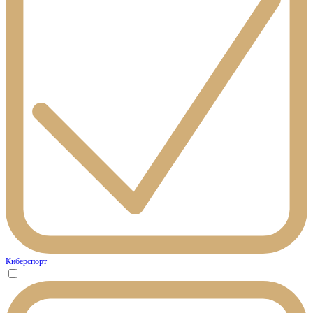
Киберспорт