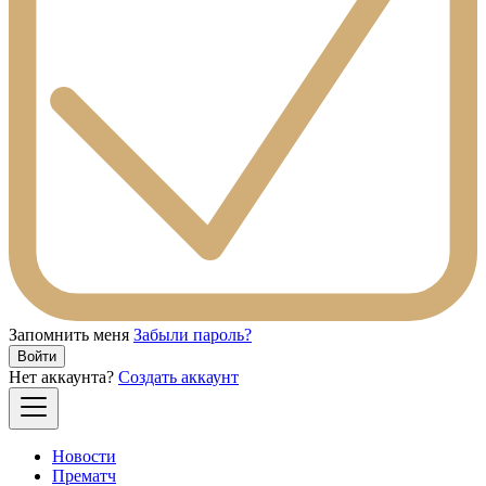
Запомнить меня
Забыли пароль?
Войти
Нет аккаунта?
Создать аккаунт
Новости
Прематч