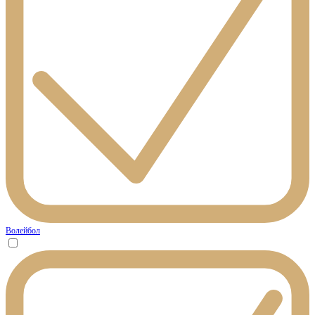
Волейбол