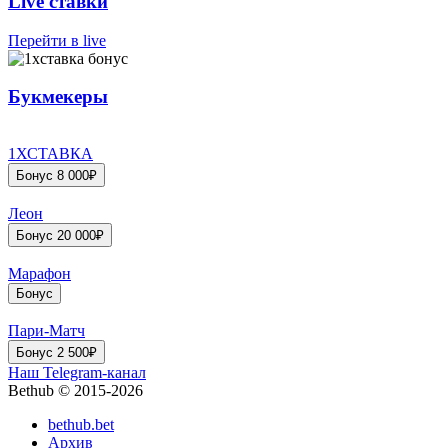
Live ставки
Перейти в live
Букмекеры
1ХСТАВКА
Бонус 8 000₽
Леон
Бонус 20 000₽
Марафон
Бонус
Пари-Матч
Бонус 2 500₽
Наш Telegram-канал
Bethub © 2015-2026
bethub.bet
Архив