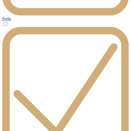
Регби