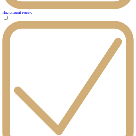
Настольный теннис