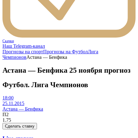
Скачки
Наш Telegram-канал
Прогнозы на спорт
Прогнозы на Футбол
Лига
Чемпионов
Астана — Бенфика
Астана — Бенфика 25 ноября прогноз
Футбол. Лига Чемпионов
18:00
25.11.2015
Астана
—
Бенфика
П2
1.75
Сделать ставку