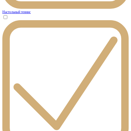
Настольный теннис