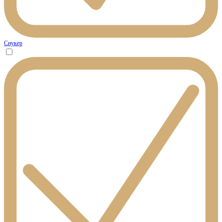
Снукер