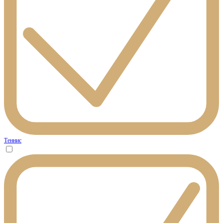
Теннис