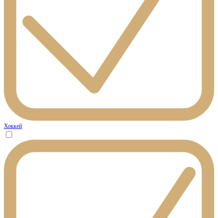
Хоккей