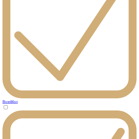
Волейбол