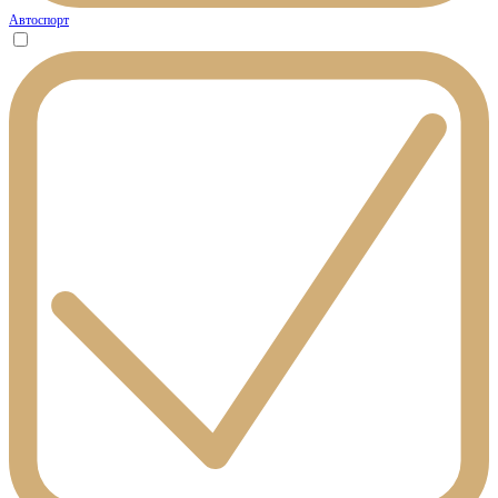
Автоспорт