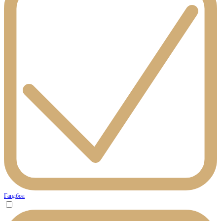
Гандбол