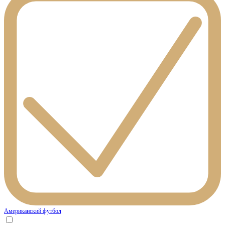
Американский футбол