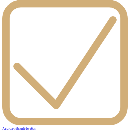
Австралийский футбол