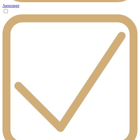
Автоспорт