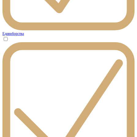
Единоборства