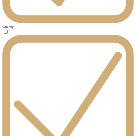
Снукер