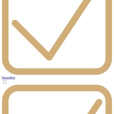
Баскетбол