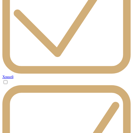
Хоккей