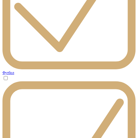
Футбол