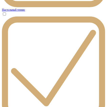
Настольный теннис