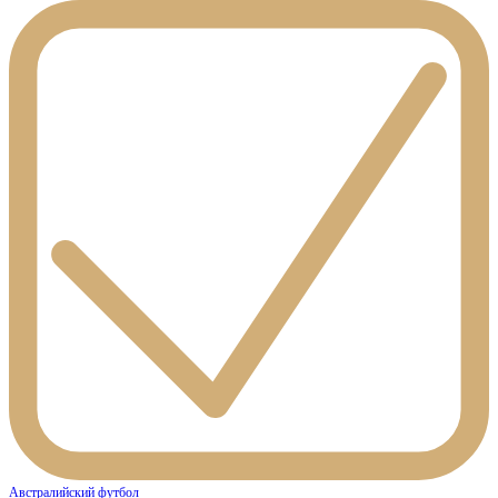
Австралийский футбол