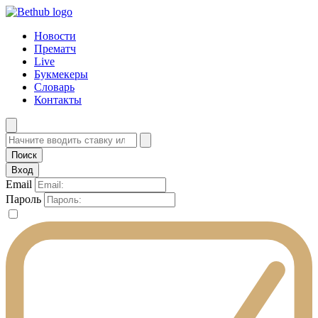
Новости
Прематч
Live
Букмекеры
Словарь
Контакты
Вход
Email
Пароль