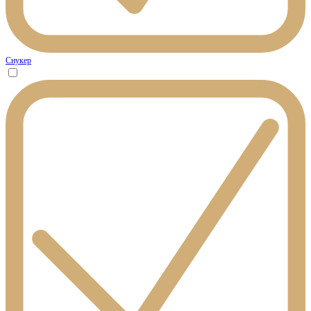
Снукер