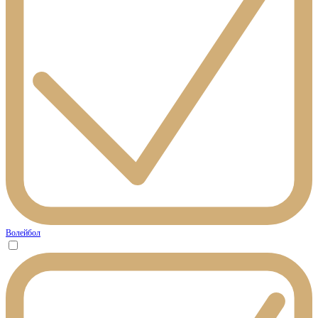
Волейбол