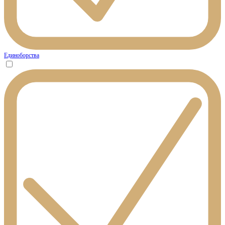
Единоборства