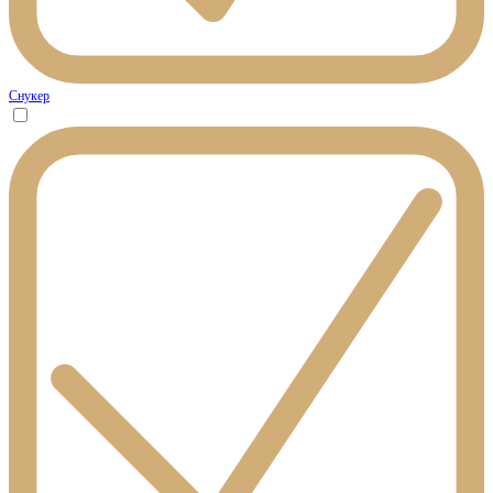
Снукер