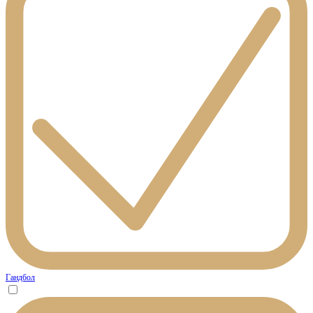
Гандбол