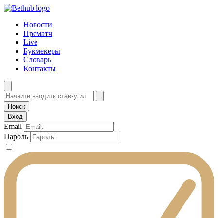
Новости
Прематч
Live
Букмекеры
Словарь
Контакты
Вход
Email
Пароль