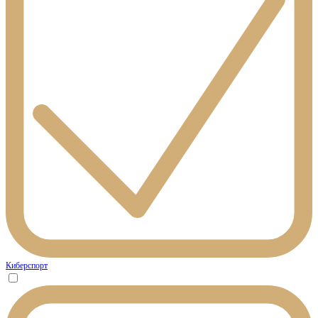
Киберспорт