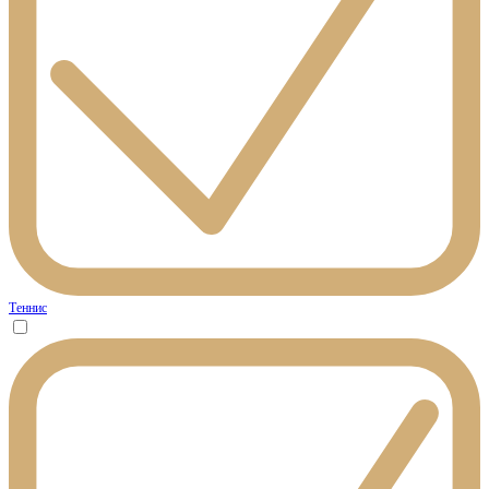
Теннис