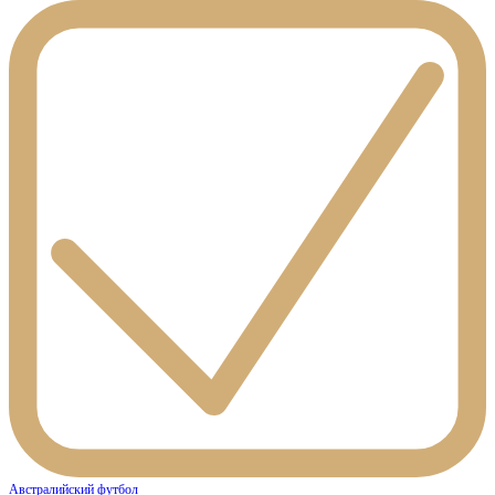
Австралийский футбол