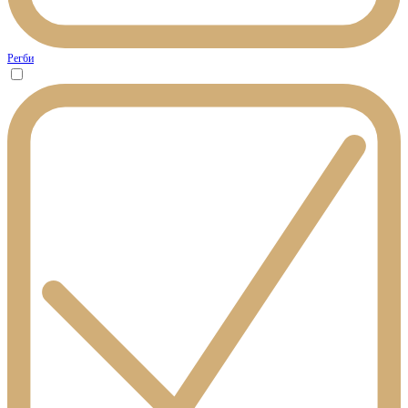
Регби