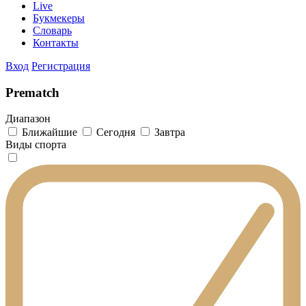
Live
Букмекеры
Словарь
Контакты
Вход
Регистрация
Prematch
Диапазон
Ближайшие
Сегодня
Завтра
Виды спорта