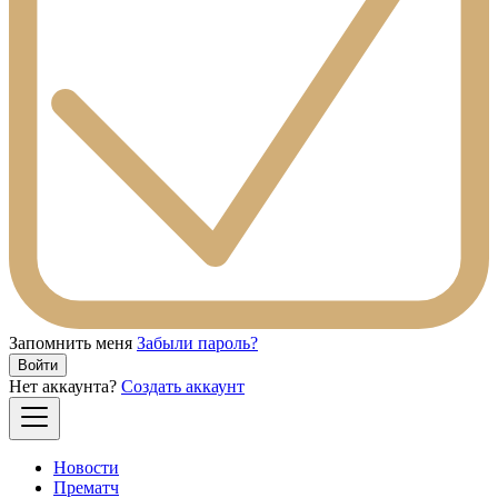
Запомнить меня
Забыли пароль?
Войти
Нет аккаунта?
Создать аккаунт
Новости
Прематч