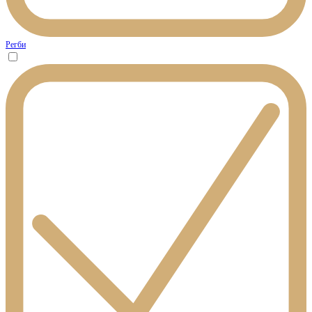
Регби