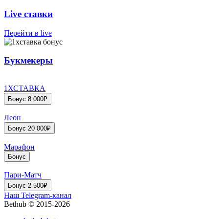
Live ставки
Перейти в live
Букмекеры
1ХСТАВКА
Бонус 8 000₽
Леон
Бонус 20 000₽
Марафон
Бонус
Пари-Матч
Бонус 2 500₽
Наш Telegram-канал
Bethub © 2015-2026