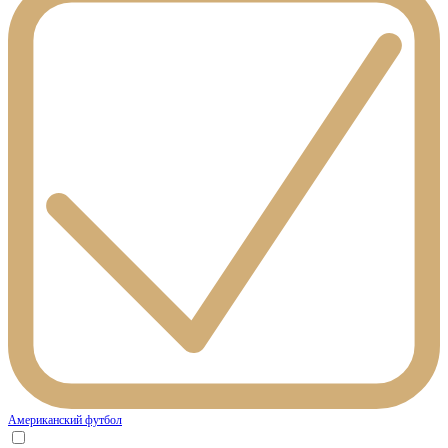
Американский футбол