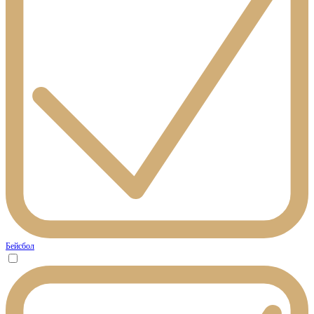
Бейсбол