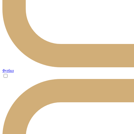
Футбол