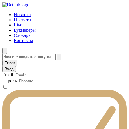
Новости
Прематч
Live
Букмекеры
Словарь
Контакты
Вход
Email
Пароль