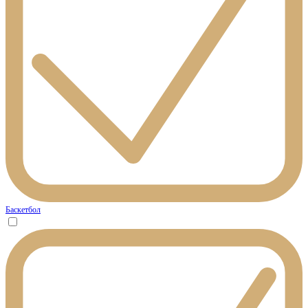
Баскетбол