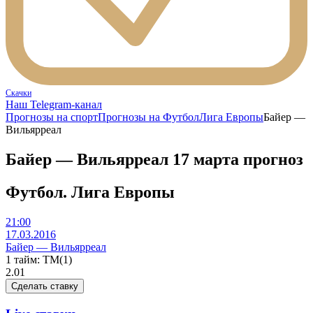
Скачки
Наш Telegram-канал
Прогнозы на спорт
Прогнозы на Футбол
Лига Европы
Байер —
Вильярреал
Байер — Вильярреал 17 марта прогноз
Футбол. Лига Европы
21:00
17.03.2016
Байер
—
Вильярреал
1 тайм: ТМ(1)
2.01
Сделать ставку