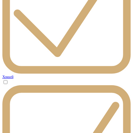
Хоккей