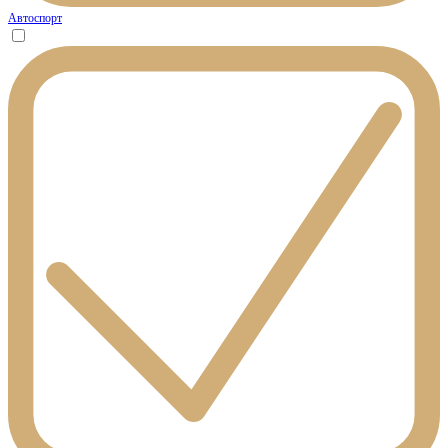
Автоспорт