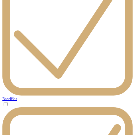
Волейбол