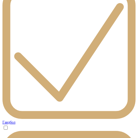
Гандбол