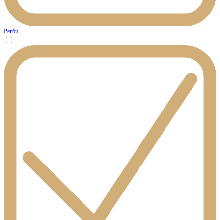
Регби