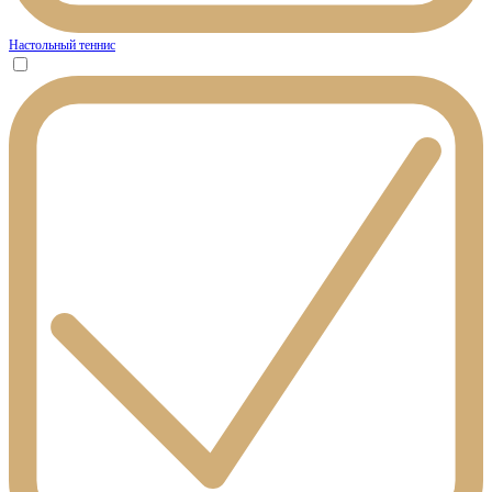
Настольный теннис