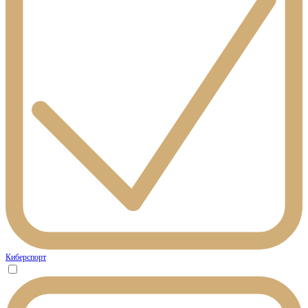
Киберспорт