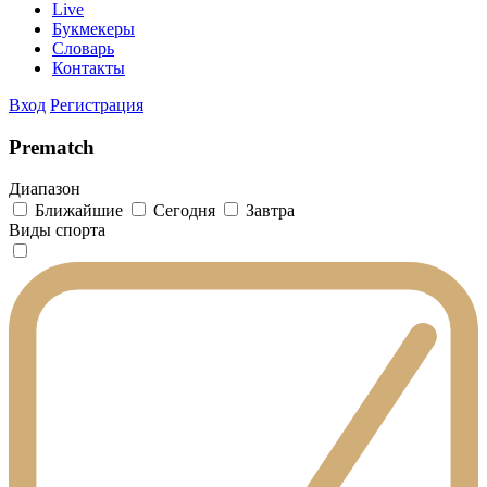
Live
Букмекеры
Словарь
Контакты
Вход
Регистрация
Prematch
Диапазон
Ближайшие
Сегодня
Завтра
Виды спорта