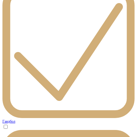
Гандбол