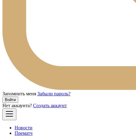
Запомнить меня
Забыли пароль?
Войти
Нет аккаунта?
Создать аккаунт
Новости
Прематч