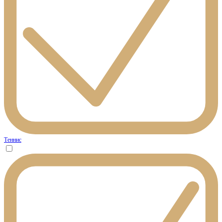
Теннис