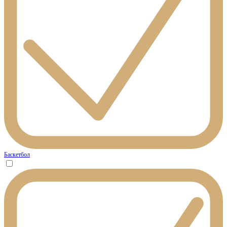
Баскетбол