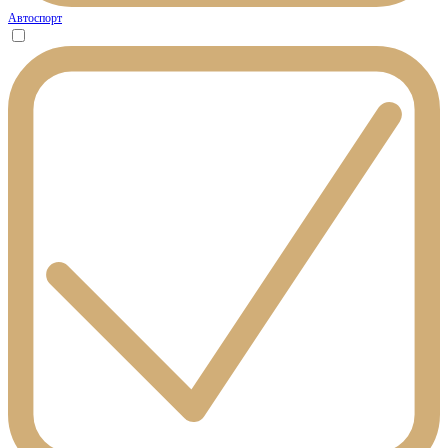
Автоспорт