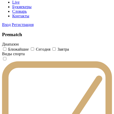
Live
Букмекеры
Словарь
Контакты
Вход
Регистрация
Prematch
Диапазон
Ближайшие
Сегодня
Завтра
Виды спорта