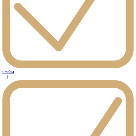
Футбол