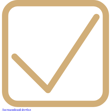
Австралийский футбол