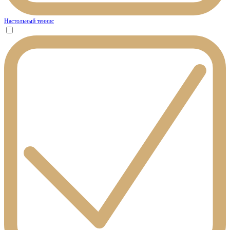
Настольный теннис