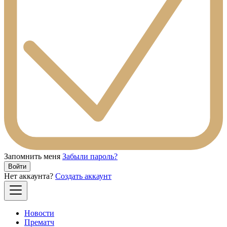
Запомнить меня
Забыли пароль?
Войти
Нет аккаунта?
Создать аккаунт
Новости
Прематч