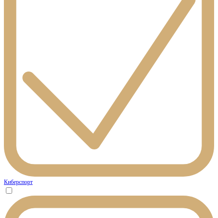
Киберспорт