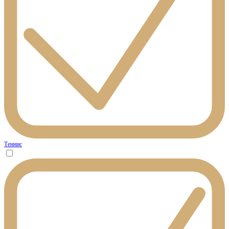
Теннис