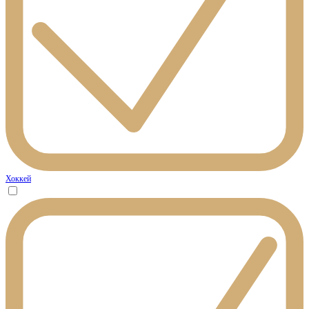
Хоккей