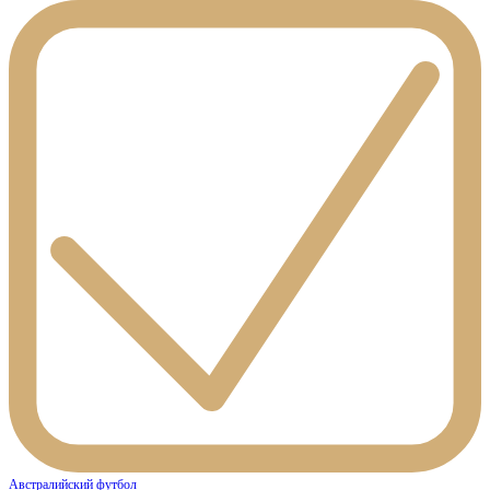
Австралийский футбол