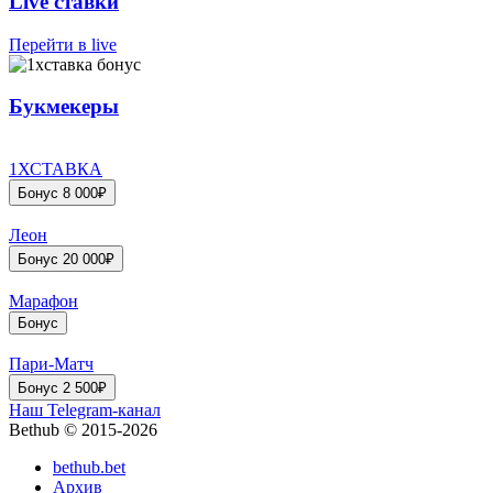
Live ставки
Перейти в live
Букмекеры
1ХСТАВКА
Бонус 8 000₽
Леон
Бонус 20 000₽
Марафон
Бонус
Пари-Матч
Бонус 2 500₽
Наш Telegram-канал
Bethub © 2015-2026
bethub.bet
Архив