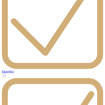
Баскетбол