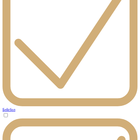
Бейсбол