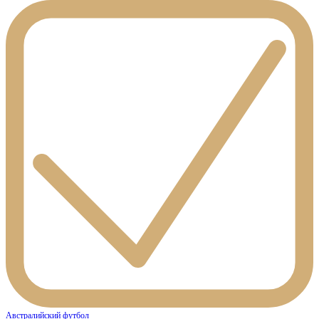
Австралийский футбол