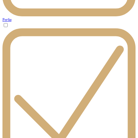
Регби