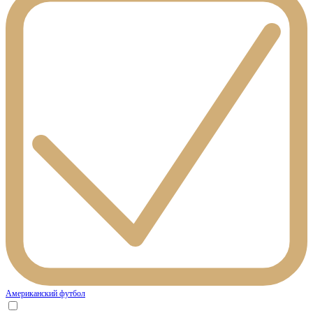
Американский футбол