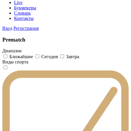
Live
Букмекеры
Словарь
Контакты
Вход
Регистрация
Prematch
Диапазон
Ближайшие
Сегодня
Завтра
Виды спорта