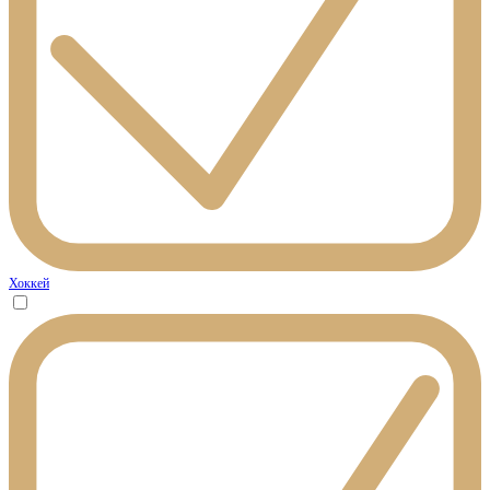
Хоккей