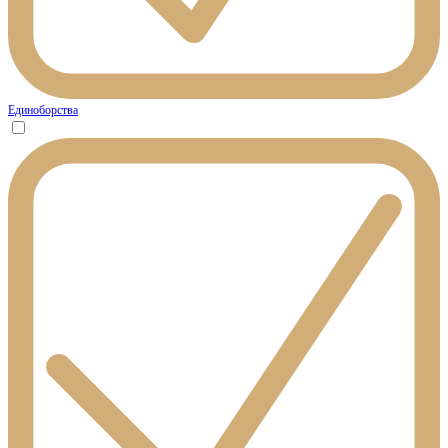
Единоборства