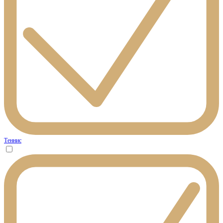
Теннис