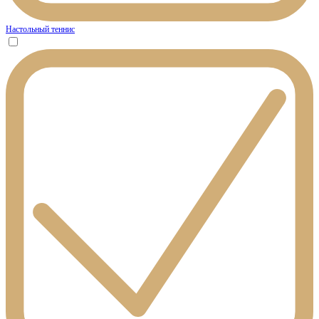
Настольный теннис