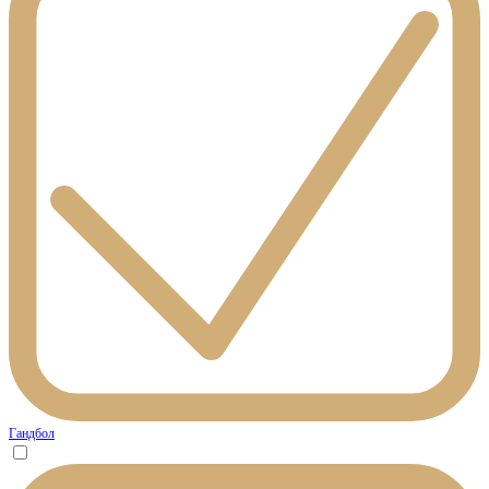
Гандбол