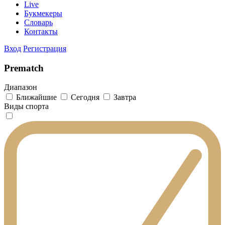
Live
Букмекеры
Словарь
Контакты
Вход
Регистрация
Prematch
Диапазон
Ближайшие
Сегодня
Завтра
Виды спорта