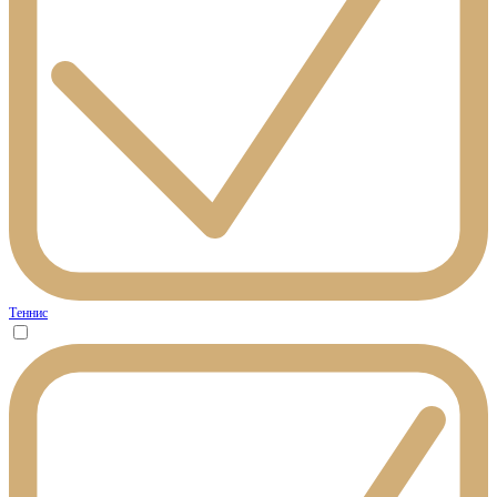
Теннис