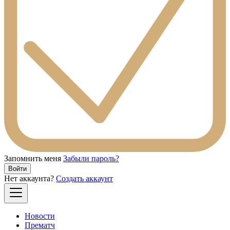
Запомнить меня
Забыли пароль?
Войти
Нет аккаунта?
Создать аккаунт
Новости
Прематч