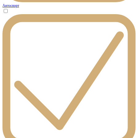
Автоспорт