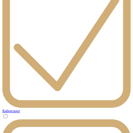
Киберспорт