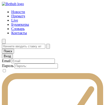
Новости
Прематч
Live
Букмекеры
Словарь
Контакты
Вход
Email
Пароль