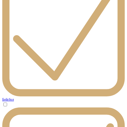
Бейсбол