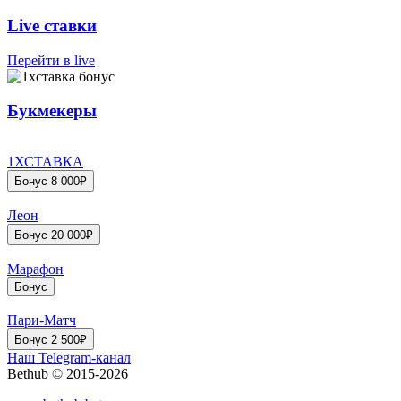
Live ставки
Перейти в live
Букмекеры
1ХСТАВКА
Бонус 8 000₽
Леон
Бонус 20 000₽
Марафон
Бонус
Пари-Матч
Бонус 2 500₽
Наш Telegram-канал
Bethub © 2015-2026