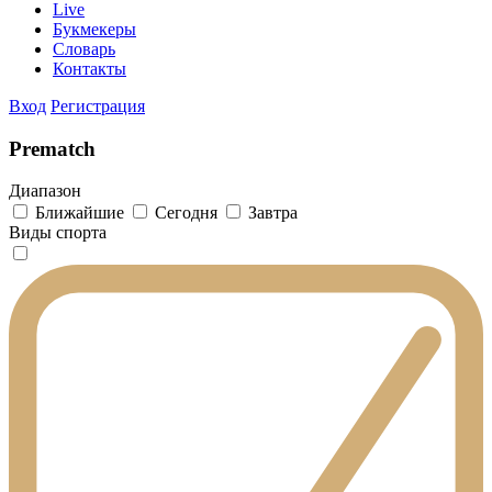
Live
Букмекеры
Словарь
Контакты
Вход
Регистрация
Prematch
Диапазон
Ближайшие
Сегодня
Завтра
Виды спорта