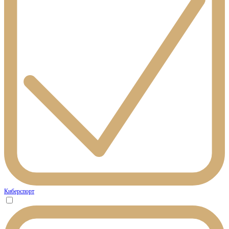
Киберспорт