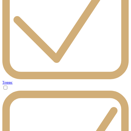
Теннис