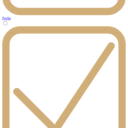
Регби