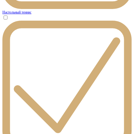
Настольный теннис