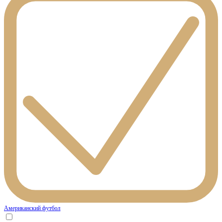
Американский футбол