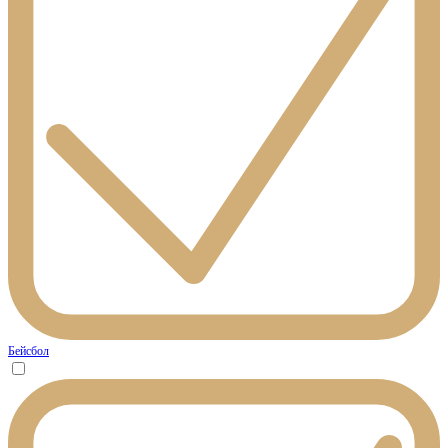
Бейсбол