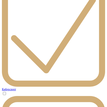
Киберспорт