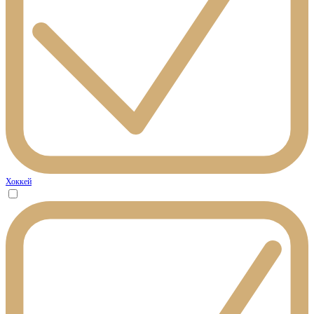
Хоккей