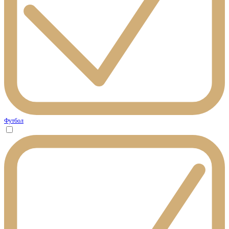
Футбол