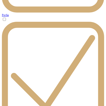
Регби