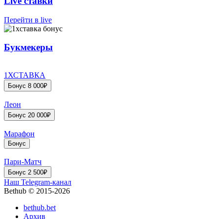
Live ставки
Перейти в live
Букмекеры
1ХСТАВКА
Бонус 8 000₽
Леон
Бонус 20 000₽
Марафон
Бонус
Пари-Матч
Бонус 2 500₽
Наш Telegram-канал
Bethub © 2015-2026
bethub.bet
Архив