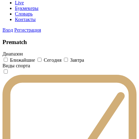
Live
Букмекеры
Словарь
Контакты
Вход
Регистрация
Prematch
Диапазон
Ближайшие
Сегодня
Завтра
Виды спорта