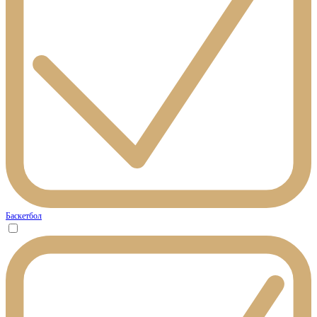
Баскетбол