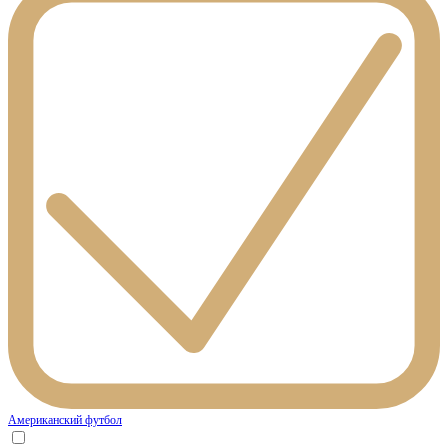
Американский футбол