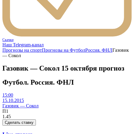
Скачки
Наш Telegram-канал
Прогнозы на спорт
Прогнозы на Футбол
Россия. ФНЛ
Газовик
— Сокол
Газовик — Сокол 15 октября прогноз
Футбол. Россия. ФНЛ
15:00
15.10.2015
Газовик
—
Сокол
П1
1.45
Сделать ставку