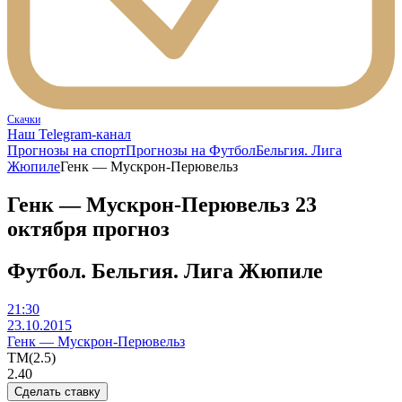
Скачки
Наш Telegram-канал
Прогнозы на спорт
Прогнозы на Футбол
Бельгия. Лига
Жюпиле
Генк — Мускрон-Перювельз
Генк — Мускрон-Перювельз 23
октября прогноз
Футбол. Бельгия. Лига Жюпиле
21:30
23.10.2015
Генк
—
Мускрон-Перювельз
ТМ(2.5)
2.40
Сделать ставку