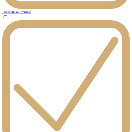
Настольный теннис