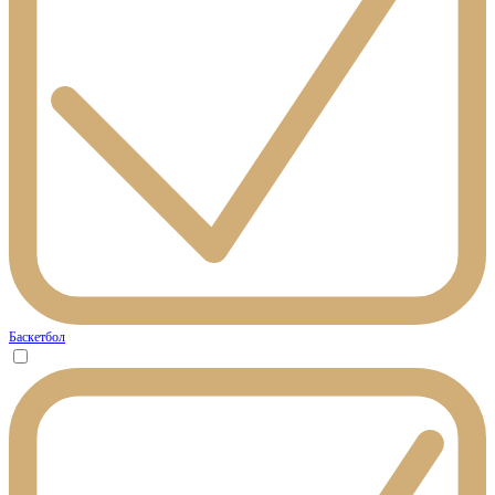
Баскетбол