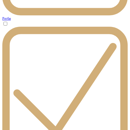
Регби