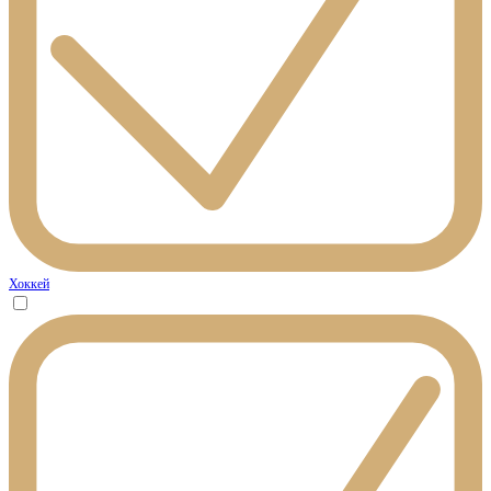
Хоккей