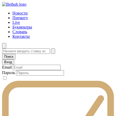
Новости
Прематч
Live
Букмекеры
Словарь
Контакты
Вход
Email
Пароль