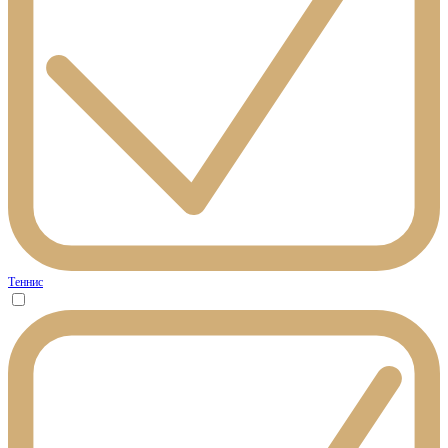
Теннис