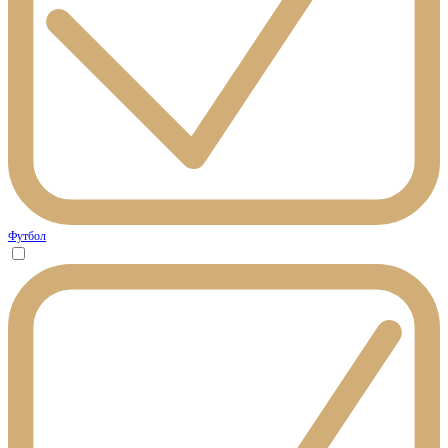
Футбол