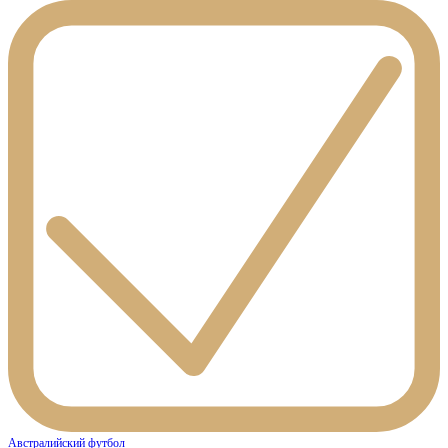
Австралийский футбол