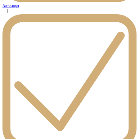
Автоспорт