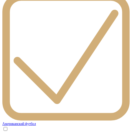
Американский футбол