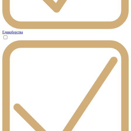
Единоборства