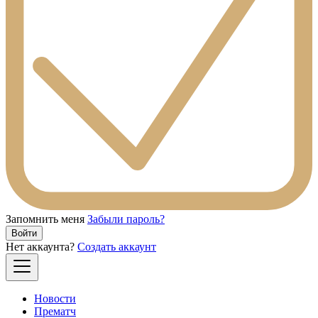
Запомнить меня
Забыли пароль?
Войти
Нет аккаунта?
Создать аккаунт
Новости
Прематч