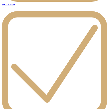
Автоспорт