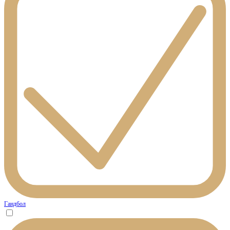
Гандбол