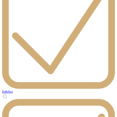
Бейсбол