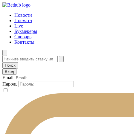
Новости
Прематч
Live
Букмекеры
Словарь
Контакты
Вход
Email
Пароль