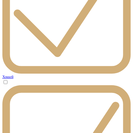
Хоккей