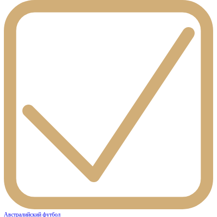
Австралийский футбол