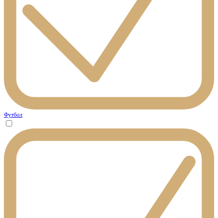
Футбол