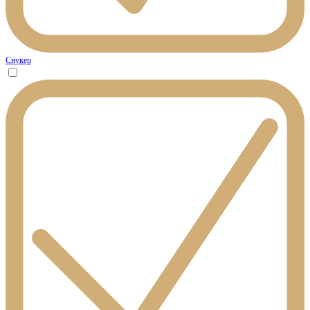
Снукер