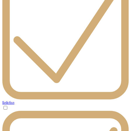
Бейсбол